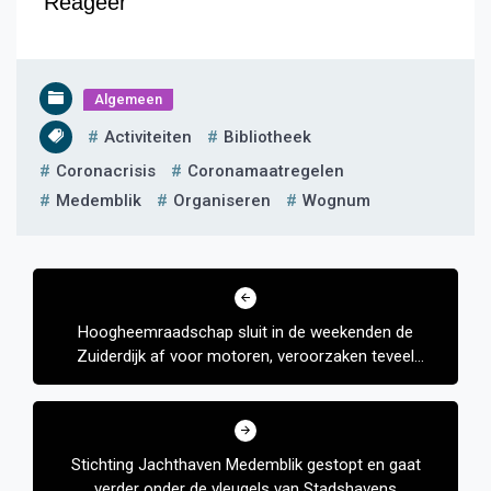
Reageer
Algemeen
Activiteiten
Bibliotheek
Coronacrisis
Coronamaatregelen
Medemblik
Organiseren
Wognum
Bericht
navigatie
Hoogheemraadschap sluit in de weekenden de
Zuiderdijk af voor motoren, veroorzaken teveel
lawaaioverlast
Stichting Jachthaven Medemblik gestopt en gaat
verder onder de vleugels van Stadshavens