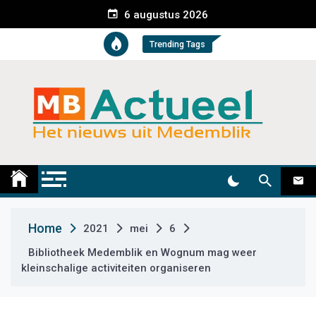
S
6 augustus 2026
k
i
Trending Tags
p
t
o
c
o
n
t
Medemblik Actueel
Wij zijn altijd actueel
e
n
t
Home
2021
mei
6
Bibliotheek Medemblik en Wognum mag weer
kleinschalige activiteiten organiseren