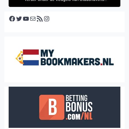
Medemblik BV
Facebook
Twitter
YouTube
E-mail
RSS feed
Instagram