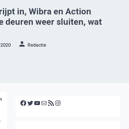
ijpt in, Wibra en Action
 deuren weer sluiten, wat
 2020
Redactie
Facebook
Twitter
YouTube
E-mail
RSS feed
Instagram
n
e