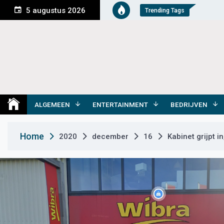
S
5 augustus 2026
Trending Tags
k
i
p
t
o
c
o
Medemblik Actueel
Wij zijn altijd actueel
n
t
ALGEMEEN
ENTERTAINMENT
BEDRIJVEN
e
n
Home
2020
december
16
Kabinet grijpt 
t