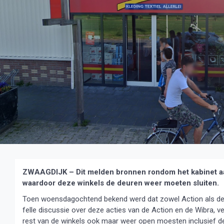
ZWAAGDIJK – Dit melden bronnen rondom het kabinet aan
waardoor deze winkels de deuren weer moeten sluiten.
Toen woensdagochtend bekend werd dat zowel Action als de 
felle discussie over deze acties van de Action en de Wibra,
rest van de winkels ook maar weer open moesten inclusief d