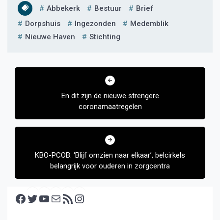
Abbekerk
Bestuur
Brief
Dorpshuis
Ingezonden
Medemblik
Nieuwe Haven
Stichting
Bericht
navigatie
En dit zijn de nieuwe strengere
coronamaatregelen
KBO-PCOB: ‘Blijf omzien naar elkaar’, belcirkels
belangrijk voor ouderen in zorgcentra
Facebook
Twitter
YouTube
E-mail
RSS feed
Instagram