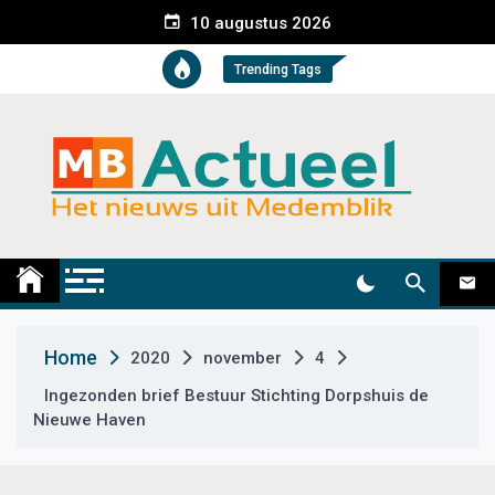
S
10 augustus 2026
k
i
Trending Tags
p
t
o
c
o
n
t
Medemblik Actueel
Wij zijn altijd actueel
e
n
t
Home
2020
november
4
Ingezonden brief Bestuur Stichting Dorpshuis de
Nieuwe Haven