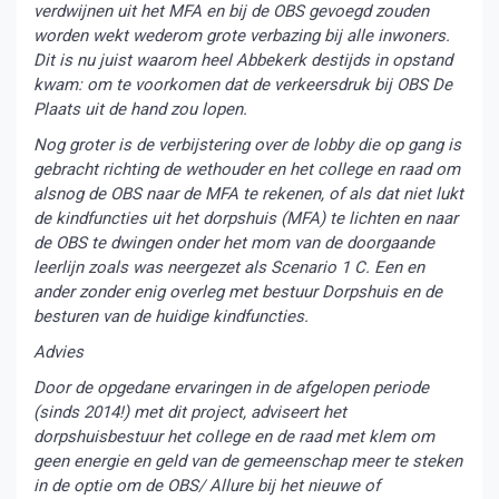
verdwijnen uit het MFA en bij de OBS gevoegd zouden
worden wekt wederom grote verbazing bij alle inwoners.
Dit is nu juist waarom heel Abbekerk destijds in opstand
kwam: om te voorkomen dat de verkeersdruk bij OBS De
Plaats uit de hand zou lopen.
Nog groter is de verbijstering over de lobby die op gang is
gebracht richting de wethouder en het college en raad om
alsnog de OBS naar de MFA te rekenen, of als dat niet lukt
de kindfuncties uit het dorpshuis (MFA) te lichten en naar
de OBS te dwingen onder het mom van de doorgaande
leerlijn zoals was neergezet als Scenario 1 C. Een en
ander zonder enig overleg met bestuur Dorpshuis en de
besturen van de huidige kindfuncties.
Advies
Door de opgedane ervaringen in de afgelopen periode
(sinds 2014!) met dit project, adviseert het
dorpshuisbestuur het college en de raad met klem om
geen energie en geld van de gemeenschap meer te steken
in de optie om de OBS/ Allure bij het nieuwe of