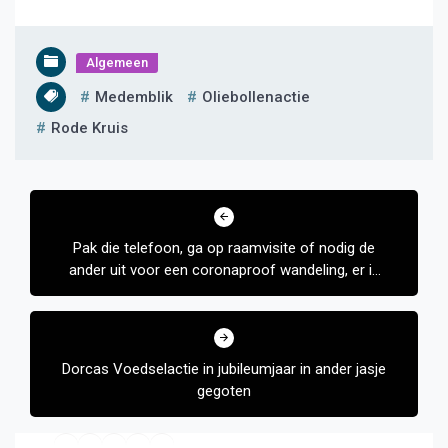
Algemeen
Medemblik
Oliebollenactie
Rode Kruis
Bericht
navigatie
Pak die telefoon, ga op raamvisite of nodig de
ander uit voor een coronaproof wandeling, er is
gelukkig nog van alles wel mogelijk.
Dorcas Voedselactie in jubileumjaar in ander jasje
gegoten
Facebook
Twitter
YouTube
E-mail
RSS feed
Instagram