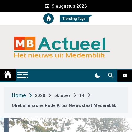
S
9 augustus 2026
k
i
Trending Tags
p
t
o
c
o
n
t
Medemblik Actueel
Wij zijn altijd actueel
e
n
t
Home
2020
oktober
14
Oliebollenactie Rode Kruis Nieuwstaat Medemblik