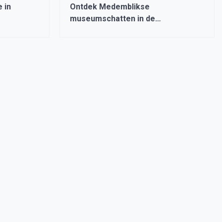
 in
Ontdek Medemblikse
museumschatten in de
herfstvakantie