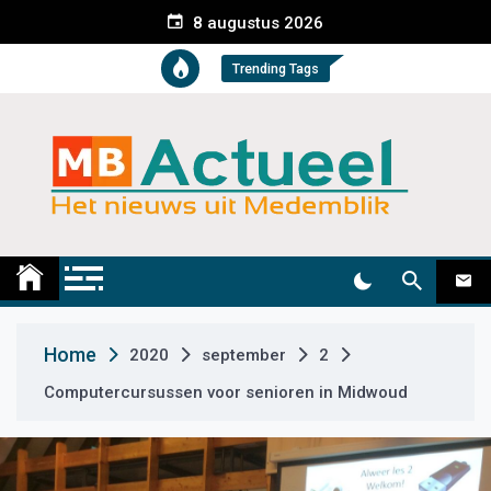
S
8 augustus 2026
k
i
Trending Tags
p
t
o
c
o
n
t
Medemblik Actueel
Wij zijn altijd actueel
e
n
t
Home
2020
september
2
Computercursussen voor senioren in Midwoud