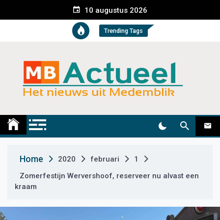
S
10 augustus 2026
k
i
Trending Tags
p
t
o
c
o
n
t
Medemblik Actueel
Wij zijn altijd actueel
e
n
t
Home
2020
februari
1
Zomerfestijn Wervershoof, reserveer nu alvast een
kraam