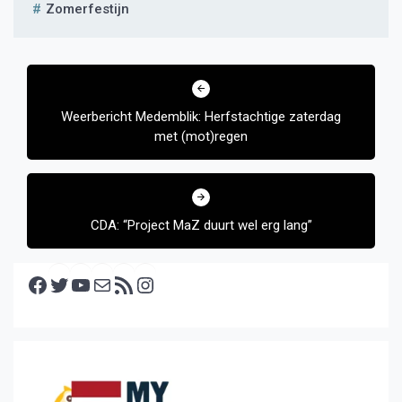
Zomerfestijn
Bericht
navigatie
Weerbericht Medemblik: Herfstachtige zaterdag
met (mot)regen
CDA: “Project MaZ duurt wel erg lang”
Facebook
Twitter
YouTube
E-mail
RSS feed
Instagram