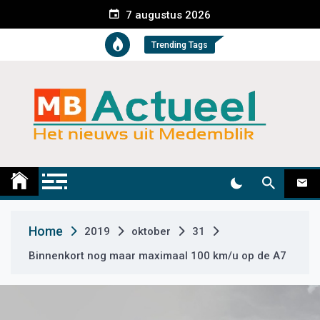
S
7 augustus 2026
k
i
Trending Tags
p
t
o
c
o
n
t
Medemblik Actueel
Wij zijn altijd actueel
e
n
t
Home
2019
oktober
31
Binnenkort nog maar maximaal 100 km/u op de A7