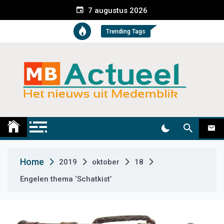
S
7 augustus 2026
k
i
Trending Tags
p
t
o
c
o
n
t
Medemblik Actueel
Wij zijn altijd actueel
e
n
t
Home
2019
oktober
18
Engelen thema ‘Schatkist’