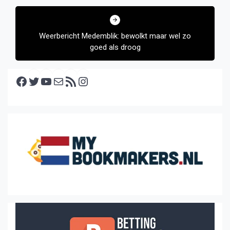
Weerbericht Medemblik: bewolkt maar wel zo
goed als droog
Facebook
Twitter
YouTube
E-mail
RSS feed
Instagram