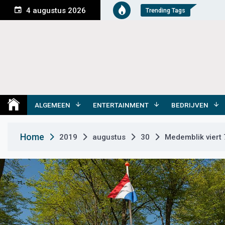
S
4 augustus 2026
Trending Tags
k
i
p
t
o
c
o
Medemblik Actueel
Wij zijn altijd actueel
n
t
ALGEMEEN
ENTERTAINMENT
BEDRIJVEN
e
n
Home
2019
augustus
30
Medemblik viert 
t