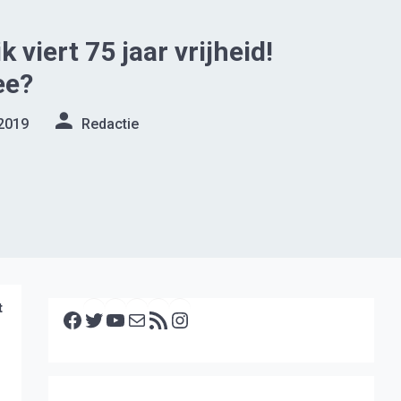
viert 75 jaar vrijheid!
ee?
2019
Redactie
Facebook
Twitter
YouTube
E-mail
RSS feed
Instagram
t