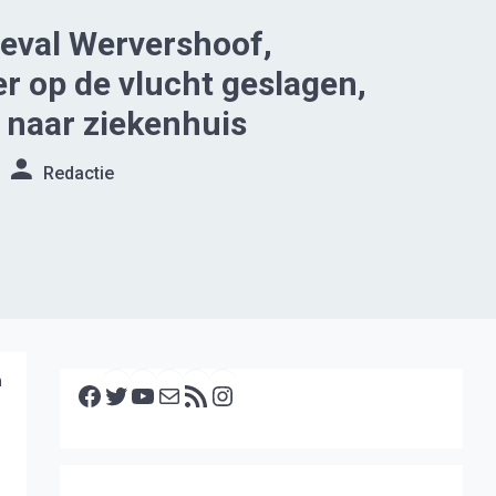
eval Wervershoof,
r op de vlucht geslagen,
 naar ziekenhuis
Redactie
Facebook
Twitter
YouTube
E-mail
RSS feed
Instagram
n