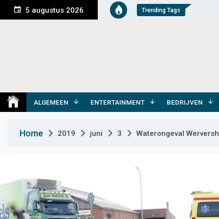
S
5 augustus 2026
Trending Tags
k
i
p
t
o
c
o
Medemblik Actueel
Wij zijn altijd actueel
n
t
ALGEMEEN
ENTERTAINMENT
BEDRIJVEN
e
n
Home
2019
juni
3
Waterongeval Werversho
t