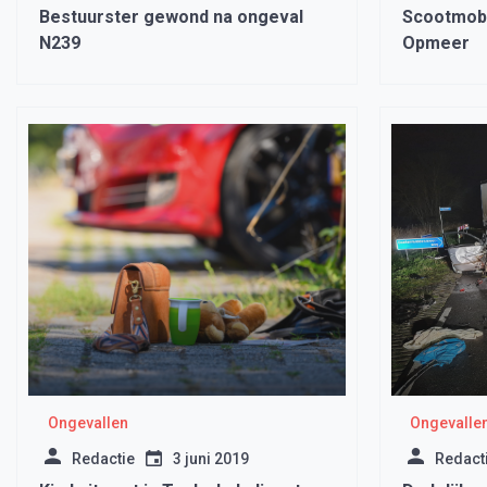
Bestuurster gewond na ongeval
Scootmobi
N239
Opmeer
Ongevallen
Ongevalle
Redactie
3 juni 2019
Redact