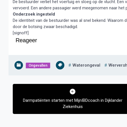
De bestuurder verliet het voertuig en sloeg op de vlucht. Een
vervoerd. Een andere passagier werd meegenomen naar het po
Onderzoek ingesteld
De identiteit van de bestuurder was al snel bekend. Waarom d
door de botsing zwaar beschadigd.
[signoff]
Reageer
Waterongeval
Wervers
Ongevallen
Bericht
navigatie
Darmpatiënten starten met MijnIBDcoach in Dijklander
Ziekenhuis