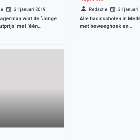
ie
31 januari 2019
Redactie
31 januari
agerman wint de ‘Jonge
Alle basisscholen in Mede
tprijs’ met ‘één
met beweeghoek en
schoolpleinkaarten map