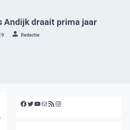
 Andijk draait prima jaar
19
Redactie
Facebook
Twitter
YouTube
E-mail
RSS feed
Instagram
t