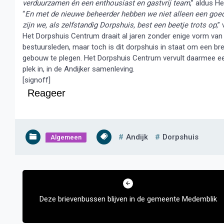
verduurzamen én een enthousiast en gastvrij team
,” aldus H
“
En met de nieuwe beheerder hebben we niet alleen een goe
zijn we, als zelfstandig Dorpshuis, best een beetje trots op
,”
Het Dorpshuis Centrum draait al jaren zonder enige vorm van
bestuursleden, maar toch is dit dorpshuis in staat om een bre
gebouw te plegen. Het Dorpshuis Centrum vervult daarmee e
plek in, in de Andijker samenleving.
[signoff]
Reageer
Andijk
Dorpshuis
Algemeen
Bericht
navigatie
Deze brievenbussen blijven in de gemeente Medemblik