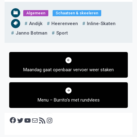
Algemeen
Schaatsen & skeeleren
Andijk
Heerenveen
Inline-Skaten
Janno Botman
Sport
Bericht
navigatie
Maandag gaat openbaar vervoer weer staken
Menu – Burrito’s met rundvlees
Facebook
Twitter
YouTube
E-mail
RSS feed
Instagram