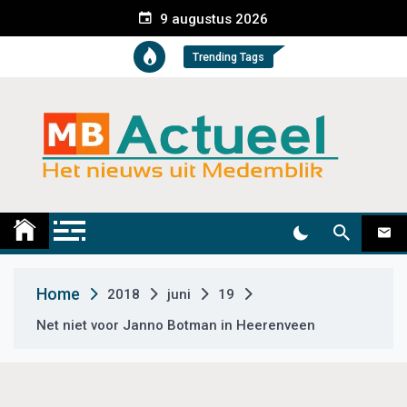
S
9 augustus 2026
k
i
Trending Tags
p
t
o
c
o
n
t
Medemblik Actueel
Wij zijn altijd actueel
e
n
t
Home
2018
juni
19
Net niet voor Janno Botman in Heerenveen