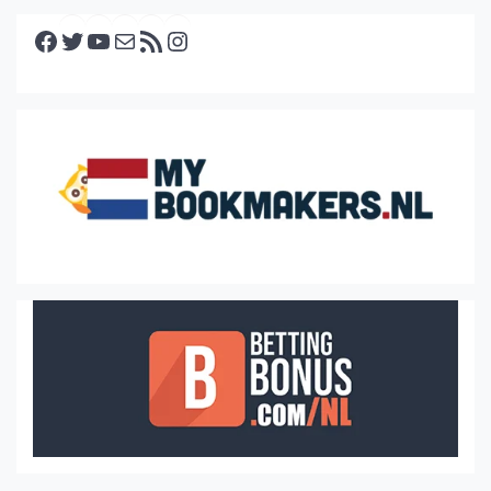
Facebook
Twitter
YouTube
E-mail
RSS feed
Instagram