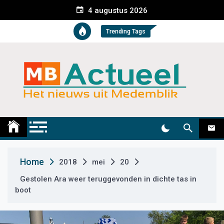
S
4 augustus 2026
k
i
Trending Tags
p
t
o
c
o
n
t
Medemblik Actueel
Wij zijn altijd actueel
e
n
t
Home
2018
mei
20
Gestolen Ara weer teruggevonden in dichte tas in
boot