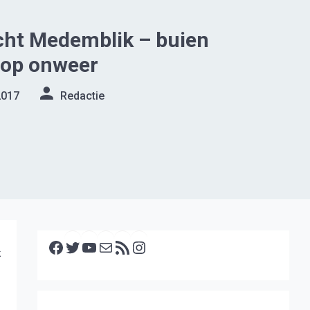
cht Medemblik – buien
 op onweer
2017
Redactie
Facebook
Twitter
YouTube
E-mail
RSS feed
Instagram
k