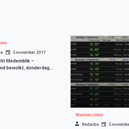
hten
ie
5 november 2017
ht Medemblik –
d bewolkt, donderdag
storm
Weerberichten
Redactie
5 novembe