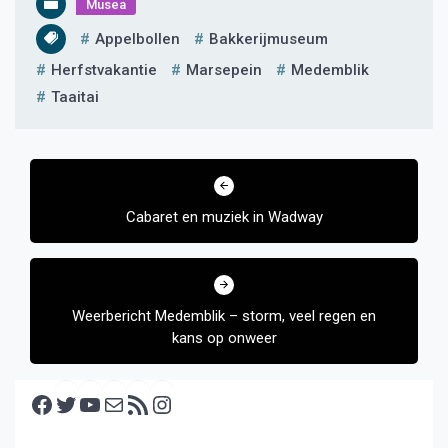
Musea
Appelbollen
Bakkerijmuseum
Herfstvakantie
Marsepein
Medemblik
Taaitai
Bericht
navigatie
Cabaret en muziek in Wadway
Weerbericht Medemblik – storm, veel regen en
kans op onweer
Facebook
Twitter
YouTube
E-mail
RSS feed
Instagram