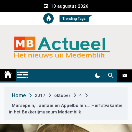
S
10 augustus 2026
k
i
Trending Tags
p
t
o
c
o
n
t
Medemblik Actueel
Wij zijn altijd actueel
e
n
t
Home
2017
oktober
4
Marsepein, Taaitaai en Appelbollen…. Herfstvakantie
in het Bakkerijmuseum Medemblik