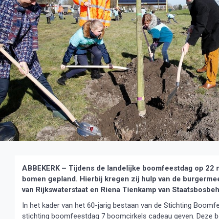
ABBEKERK – Tijdens de landelijke boomfeestdag op 22 m
bomen gepland. Hierbij kregen zij hulp van de burgerm
van Rijkswaterstaat en Riena Tienkamp van Staatsbosbeh
In het kader van het 60-jarig bestaan van de Stichting Boomf
stichting boomfeestdag 7 boomcirkels cadeau geven. Deze bo