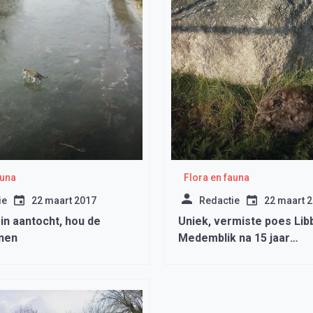
auna
Flora en fauna
ie
22 maart 2017
Redactie
22 maart 
 in aantocht, hou de
Uniek, vermiste poes Libb
nnen
Medemblik na 15 jaar
teruggevonden in Amers