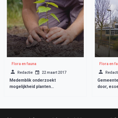
Flora en fauna
Flora en f
Redactie
22 maart 2017
Redact
Medemblik onderzoekt
Gemeente 
mogelijkheid planten
door, esse
geboortebomen
vergevord