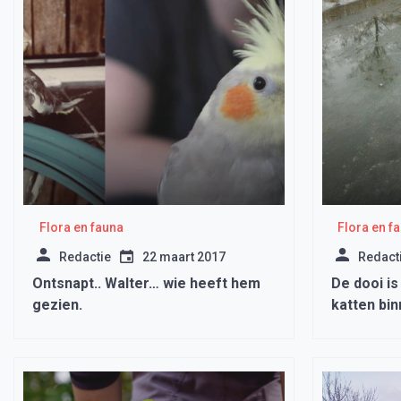
Flora en fauna
Flora en f
Redactie
22 maart 2017
Redact
Ontsnapt.. Walter… wie heeft hem
De dooi is
gezien.
katten bi