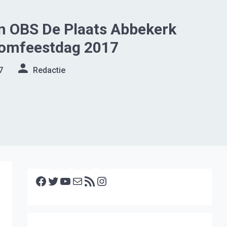
n OBS De Plaats Abbekerk
oomfeestdag 2017
7
Redactie
Facebook
Twitter
YouTube
E-mail
RSS feed
Instagram