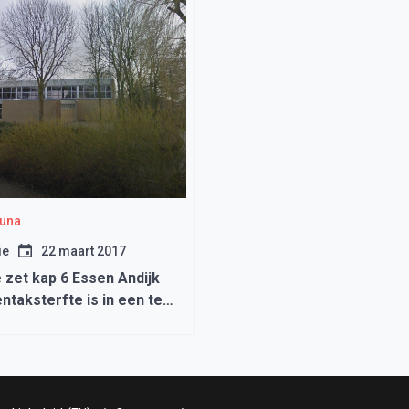
auna
ie
22 maart 2017
zet kap 6 Essen Andijk
ntaksterfte is in een te
erde stadium