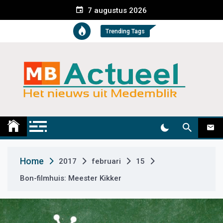
S
7 augustus 2026
k
i
Trending Tags
p
t
o
c
o
n
t
Medemblik Actueel
Wij zijn altijd actueel
e
n
t
Home
2017
februari
15
Bon-filmhuis: Meester Kikker