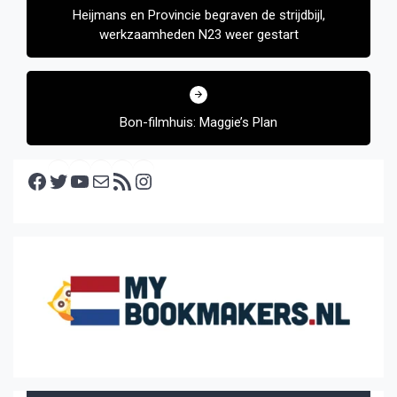
Heijmans en Provincie begraven de strijdbijl,
werkzaamheden N23 weer gestart
Bon-filmhuis: Maggie’s Plan
Facebook
Twitter
YouTube
E-mail
RSS feed
Instagram