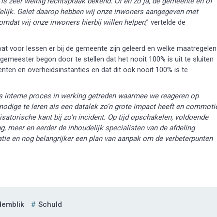
is zeer weinig rechtspraak bekend. Of en zo ja, de gemeente en of
idelijk. Gelet daarop hebben wij onze inwoners aangegeven met
mdat wij onze inwoners hierbij willen helpen
,” vertelde de
at voor lessen er bij de gemeente zijn geleerd en welke maatregelen
meester begon door te stellen dat het nooit 100% is uit te sluiten
nten en overheidsinstanties en dat dit ook nooit 100% is te
ons interne proces in werking getreden waarmee we reageren op
 nodige te leren als een datalek zo’n grote impact heeft en commoti
atorische kant bij zo’n incident. Op tijd opschakelen, voldoende
, meer en eerder de inhoudelijk specialisten van de afdeling
atie en nog belangrijker een plan van aanpak om de verbeterpunten
emblik
Schuld