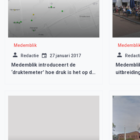
Medemblik
Medembli
Redactie
27 januari 2017
Redact
Medemblik introduceert de
Medemblik
‘druktemeter’ hoe druk is het op de
uitbreidin
stembureaus