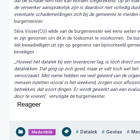
dat de schade hem niet kan worden toegerekend. Op dit vlak 
de verwerker aansprakelijk zijn is daardoor niet volledig du
eventuele schademeldingen zich bij de gemeente te melden o
burgemeester.
Silva Visser(CU) wilde van de burgemeester wel eens weten w
er zijn genomen om dit in de toekomst te voorkomen. De burge
dat kwaadwilligen uit zijn op gegevens van bijvoorbeeld gemee
beveiligen.
,,
Hoewel het datalek bij een leverancier lag, is toch direct 
datalekken. Dat ging op zich goed, maar er valt toch wel het
veroorzaakt. Met name hebben we veel geleerd van de organis
mensen inzetten vooral in het weekend, zorgen voor aflossing
betrekken, dat soort dingen. Er wordt gewerkt aan een evalu
door te voeren
,” vervolgde de burgemeester.
Reageer
Datalek
Geotax
Med
Medemblik