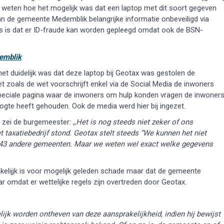
a. weten hoe het mogelijk was dat een laptop met dit soort gegeven
an de gemeente Medemblik belangrijke informatie onbeveiligd via
ns is dat er ID-fraude kan worden gepleegd omdat ook de BSN-
demblik
het duidelijk was dat deze laptop bij Geotax was gestolen de
 zoals de wet voorschrijft enkel via de Social Media de inwoners
speciale pagina waar de inwoners om hulp konden vragen de inwoner
te heeft gehouden. Ook de media werd hier bij ingezet.
zei de burgemeester: ,,
Het is nog steeds niet zeker of ons
 taxatiebedrijf stond. Geotax stelt steeds “We kunnen het niet
als 43 andere gemeenten. Maar we weten wel exact welke gegevens
kelijjk is voor mogelijk geleden schade maar dat de gemeente
 omdat er wettelijke regels zijn overtreden door Geotax.
ijk worden ontheven van deze aansprakelijkheid, indien hij bewijst