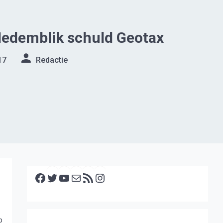
Medemblik schuld Geotax
17
Redactie
Facebook
Twitter
YouTube
E-mail
RSS feed
Instagram
p