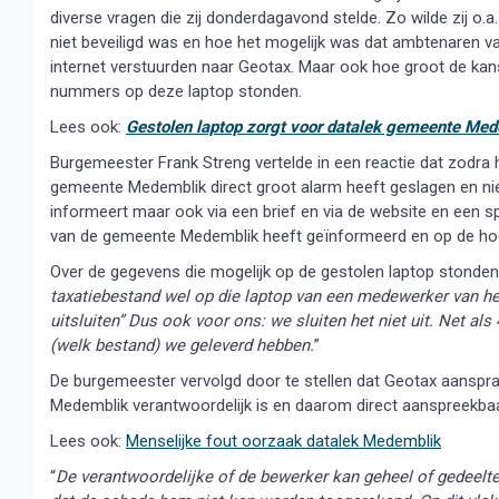
diverse vragen die zij donderdagavond stelde. Zo wilde zij o.
niet beveiligd was en hoe het mogelijk was dat ambtenaren v
internet verstuurden naar Geotax. Maar ook hoe groot de ka
nummers op deze laptop stonden.
Lees ook:
Gestolen laptop zorgt voor datalek gemeente Me
Burgemeester Frank Streng vertelde in een reactie dat zodra 
gemeente Medemblik direct groot alarm heeft geslagen en niet
informeert maar ook via een brief en via de website en een 
van de gemeente Medemblik heeft geïnformeerd en op de hoog
Over de gegevens die mogelijk op de gestolen laptop stonden 
taxatiebestand wel op die laptop van een medewerker van het
uitsluiten” Dus ook voor ons: we sluiten het niet uit. Net 
(welk bestand) we geleverd hebben.
”
De burgemeester vervolgd door te stellen dat Geotax aanspra
Medemblik verantwoordelijk is en daarom direct aanspreekbaar
Lees ook:
Menselijke fout oorzaak datalek Medemblik
“
De verantwoordelijke of de bewerker kan geheel of gedeeltel