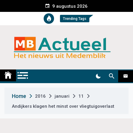
S
9 augustus 2026
k
i
Trending Tags
p
t
o
c
o
n
t
Medemblik Actueel
Wij zijn altijd actueel
e
n
t
Home
2016
januari
11
Andijkers klagen het minst over vliegtuigoverlast