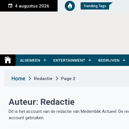
S
4 augustus 2026
Trending Tags
k
i
p
t
o
c
o
Medemblik Actueel
Wij zijn altijd actueel
n
t
ALGEMEEN
ENTERTAINMENT
BEDRIJVEN
e
n
Home
Redactie
Page 2
t
Auteur:
Redactie
Dit is het account van de redactie van Medemblik Actueel. De r
account gebruiken.