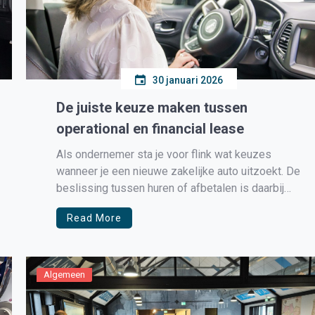
30 januari 2026
De juiste keuze maken tussen
operational en financial lease
Als ondernemer sta je voor flink wat keuzes
wanneer je een nieuwe zakelijke auto uitzoekt. De
beslissing tussen huren of afbetalen is daarbij
vaak een lastige knoop om door te hakken. Beide
Read More
leasevormen hebben namelijk grote gevolgen
voor de boekhouding en je financiële rust als
bestuurder. Gelukkig biedt een handig […]
Algemeen