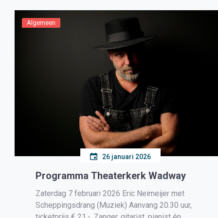
Algemeen
26 januari 2026
Programma Theaterkerk Wadway
Zaterdag 7 februari 2026 Eric Neimeijer met
Scheppingsdrang (Muziek) Aanvang 20.30 uur,
ticketprijs € 21,-. Zanger, gitarist, pianist én