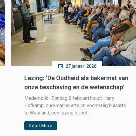
27 januari 2026
Lezing: ‘De Oudheid als bakermat van
onze beschaving en de wetenschap’
Medemblik- Zondag 8 februari houdt Harry
Hofkamp, oud-marine arts en voormalig huisarts
te Waarland, een lezing bij het
Stoommachinemuseum in Medemblik over zijn
Read More
grote passie: Klassieke cultuur. Na zijn pensioen
heeft hij zich toegelegd op het maken van