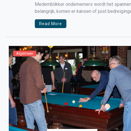
Medemblikker ondernemers wordt het spannend.
belangrijk; komen er kansen of juist bedreig
gemeente voor de leefbaarheid in de diverse [
Read More
Algemeen