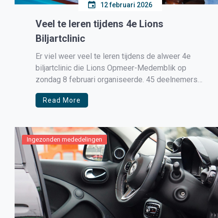
12 februari 2026
Veel te leren tijdens 4e Lions
Biljartclinic
Er viel weer veel te leren tijdens de alweer 4e
biljartclinic die Lions Opmeer-Medemblik op
zondag 8 februari organiseerde. 45 deelnemers
gingen onder leiding van 7 ervaren leermeesters
Read More
aan de slag. Op elke tafel werd een ander aspect
van het 3-banden spel uitgelegd. Vervolgens kon
elke deelnemer de uitgelegde stoot […]
Ingezonden mededelingen