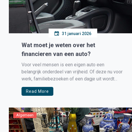
31 januari 2026
Wat moet je weten over het
financieren van een auto?
Voor veel mensen is een eigen auto een
belangrijk onderdeel van vrijheid. Of deze nu voor
werk, familiebezoeken of een dagje uit wordt
gebruikt, een auto biedt flexibiliteit. De aankoop
Read More
is echter een flinke investering die niet iedereen
zomaar uit eigen zak kan betalen. Gelukkig zijn er
verschillende manieren om […]
Algemeen